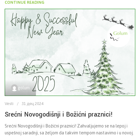
CONTINUE READING
golum
Vesti
31 дец 2024
Srećni Novogodišnji i Božićni praznici!
Srećni Novogodišnji i Božićni praznici! Zahvaljujemo se na lepoj i
uspešnoj saradnji, sa željom da takvim tempom nastavimo i u novoj.
...