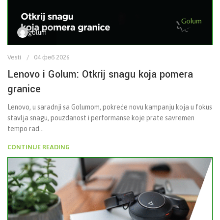
golum
Vesti
04 феб 2026
Lenovo i Golum: Otkrij snagu koja pomera
granice
Lenovo, u saradnji sa Golumom, pokreće novu kampanju koja u fokus
stavlja snagu, pouzdanost i performanse koje prate savremen
tempo rad...
CONTINUE READING