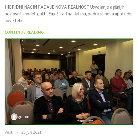
HIBRIDNI NAČIN RADA JE NOVA REALNOST Usvajanje agilnijih
poslovnih modela, uključujući rad na daljinu, podrazumeva upotrebu
nove tehn...
CONTINUE READING
golum
Vesti
23 јул 2021