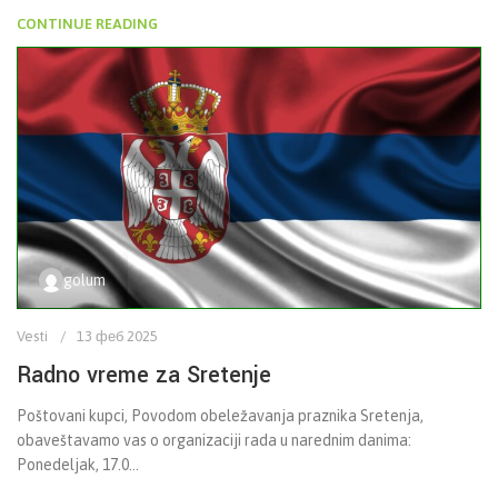
CONTINUE READING
golum
Vesti
13 феб 2025
Radno vreme za Sretenje
Poštovani kupci, Povodom obeležavanja praznika Sretenja,
obaveštavamo vas o organizaciji rada u narednim danima:
Ponedeljak, 17.0...