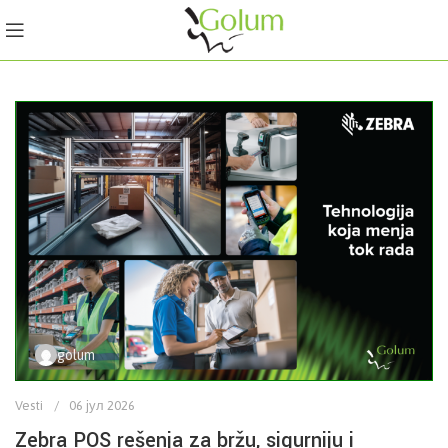
golum
Vesti
06 јул 2026
Zebra POS rešenja za bržu, sigurniju i