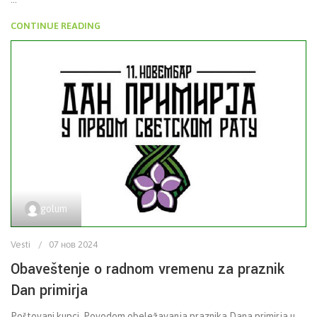
CONTINUE READING
golum
Vesti
07 нов 2024
Obaveštenje o radnom vremenu za praznik
Dan primirja
Poštovani kupci, Povodom obeležavanja praznika Dana primirja u