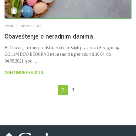
golum
Vesti
08 апр 2021
Obaveštenje o neradnim danima
Poštovani, tokom predstojećih Uskršnjih praznika i Prvog maja
GOLUM DOO BEOGRAD neće raditi u periodu od 30.04. do
04.05.2021. god. ...
CONTINUE READING
1
2