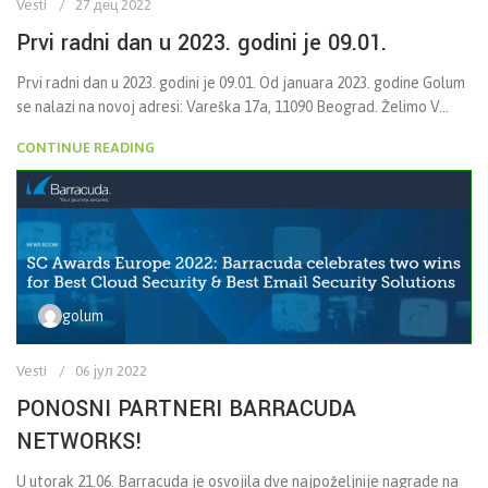
Vesti
27 дец 2022
Prvi radni dan u 2023. godini je 09.01.
Prvi radni dan u 2023. godini je 09.01. Od januara 2023. godine Golum
se nalazi na novoj adresi: Vareška 17a, 11090 Beograd. Želimo V...
CONTINUE READING
golum
Vesti
06 јул 2022
PONOSNI PARTNERI BARRACUDA
NETWORKS!
U utorak 21.06. Barracuda je osvojila dve najpoželjnije nagrade na