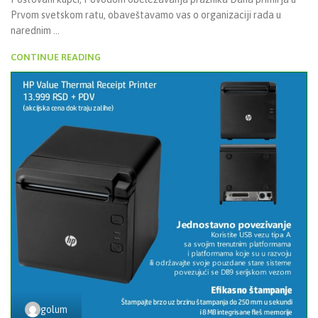
Prvom svetskom ratu, obaveštavamo vas o organizaciji rada u
narednim ...
CONTINUE READING
golum