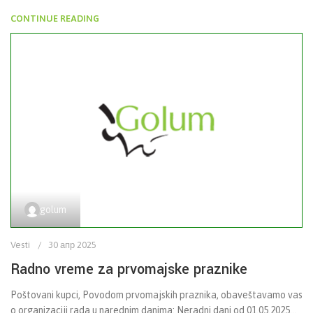
CONTINUE READING
golum
Vesti
30 апр 2025
Radno vreme za prvomajske praznike
Poštovani kupci, Povodom prvomajskih praznika, obaveštavamo vas
o organizaciji rada u narednim danima: Neradni dani od 01.05.2025...