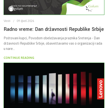
golum
Vesti
09 феб 2026
Radno vreme: Dan državnosti Republike Srbije
Poštovani kupci, Povodom obeležavanja praznika Sretenja - Dan
državnosti Republike Srbije, obaveštavamo vas o organizaciji rada
u nare...
CONTINUE READING