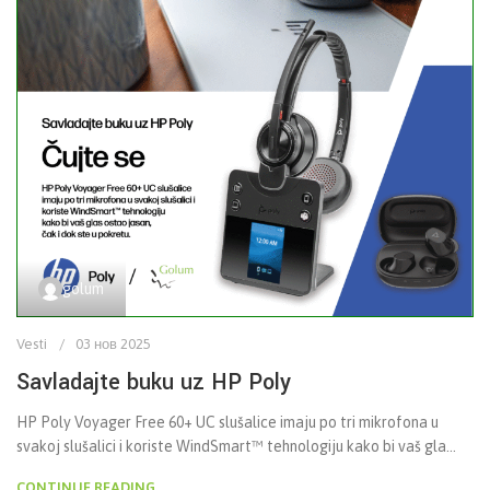
golum
Vesti
03 нов 2025
Savladajte buku uz HP Poly
HP Poly Voyager Free 60+ UC slušalice imaju po tri mikrofona u
svakoj slušalici i koriste WindSmart™ tehnologiju kako bi vaš gla...
CONTINUE READING