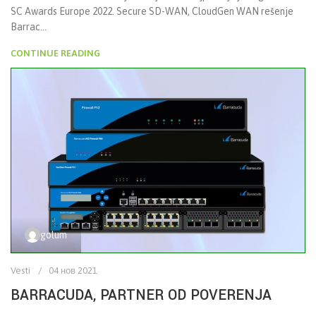
SC Awards Europe 2022. Secure SD-WAN, CloudGen WAN rešenje
Barrac...
CONTINUE READING
golum
Vesti
04 нов 2021
BARRACUDA, PARTNER OD POVERENJA