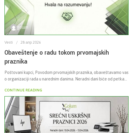
golum
Vesti
28 апр 2026
Obaveštenje o radu tokom prvomajskih
praznika
Poštovani kupci, Povodom prvomajskih praznika, obaveštavamo vas
o organizaciji rada u narednim danima. Neradni dani biće od petka...
CONTINUE READING