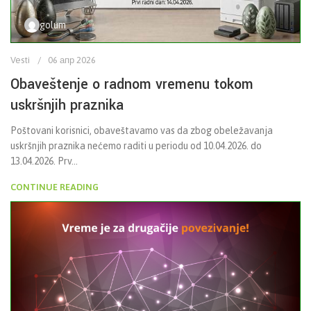
golum
Vesti
06 апр 2026
Obaveštenje o radnom vremenu tokom
uskršnjih praznika
Poštovani korisnici, obaveštavamo vas da zbog obeležavanja
uskršnjih praznika nećemo raditi u periodu od 10.04.2026. do
13.04.2026. Prv...
CONTINUE READING