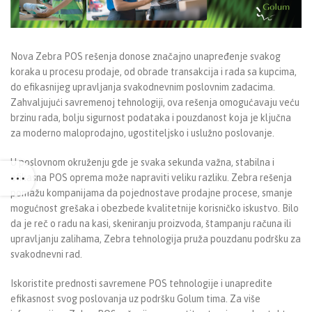
Nova Zebra POS rešenja donose značajno unapređenje svakog
koraka u procesu prodaje, od obrade transakcija i rada sa kupcima,
do efikasnijeg upravljanja svakodnevnim poslovnim zadacima.
Zahvaljujući savremenoj tehnologiji, ova rešenja omogućavaju veću
brzinu rada, bolju sigurnost podataka i pouzdanost koja je ključna
za moderno maloprodajno, ugostiteljsko i uslužno poslovanje.
U poslovnom okruženju gde je svaka sekunda važna, stabilna i
efikasna POS oprema može napraviti veliku razliku. Zebra rešenja
pomažu kompanijama da pojednostave prodajne procese, smanje
mogućnost grešaka i obezbede kvalitetnije korisničko iskustvo. Bilo
da je reč o radu na kasi, skeniranju proizvoda, štampanju računa ili
upravljanju zalihama, Zebra tehnologija pruža pouzdanu podršku za
svakodnevni rad.
Iskoristite prednosti savremene POS tehnologije i unapredite
efikasnost svog poslovanja uz podršku Golum tima. Za više