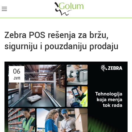
Zebra POS rešenja za bržu,
sigurniju i pouzdaniju prodaju
06
ЈУЛ