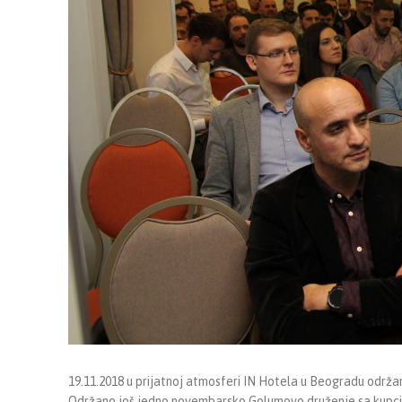
19.11.2018 u prijatnoj atmosferi IN Hotela u Beogradu održan
Održano još jedno novembarsko Golumovo druženje sa kupcima