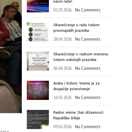
način rada!
05.05.2026.
No Comments
Obaveštenje o radu tokom
prvomajskih praznika
28.04.2026.
No Comments
Obaveštenje o radnom vremenu
tokom uskršnjih praznika
06.04.2026.
No Comments
Aruba i Golum: Vreme je za
drugačije povezivanje
16.03.2026.
No Comments
Radno vreme: Dan državnosti
Republike Srbije
09.02.2026.
No Comments
učera