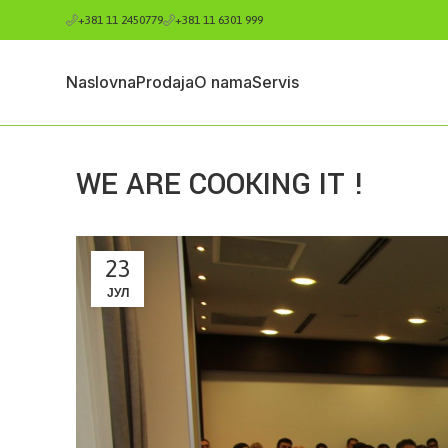
+381 11 2450779
+381 11 6301 999
Naslovna
Prodaja
O nama
Servis
WE ARE COOKING IT !
23
ЈУЛ