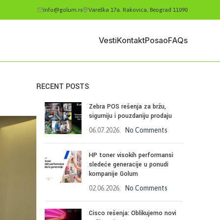
info@golum.rs
Vareška 17a. Rakovica, Beograd 11090
Vesti
Kontakt
Posao
FAQs
RECENT POSTS
Zebra POS rešenja za bržu,
sigurniju i pouzdaniju prodaju
06.07.2026.
No Comments
HP toner visokih performansi
sledeće generacije u ponudi
kompanije Golum
02.06.2026.
No Comments
Cisco rešenja: Oblikujemo novi