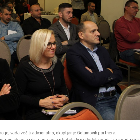
o je, sada već tradicionalno, okupljanje Golumovih partnera.
, vendorima i distributerima u hotelu In uz dodelu vrednih nagrada i va