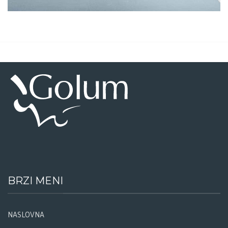
Suspendisse quam at vestibulum
Kitchen
BRZI MENI
NASLOVNA