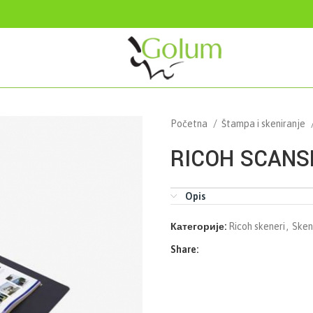
Početna
Štampa i skeniranje
RICOH SCANS
Opis
Категорије:
Ricoh skeneri
,
Sken
Share: