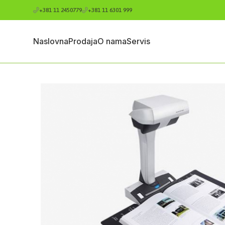
+381 11 2450779
+381 11 6301 999
Naslovna
Prodaja
O nama
Servis