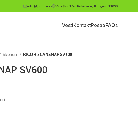
info@golum.rs
Vareška 17a. Rakovica, Beograd 11090
Vesti
Kontakt
Posao
FAQs
Skeneri
RICOH SCANSNAP SV600
NAP SV600
eri