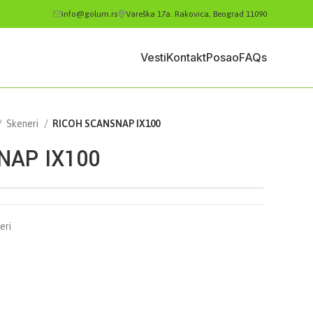
info@golum.rs
Vareška 17a. Rakovica, Beograd 11090
Vesti
Kontakt
Posao
FAQs
Skeneri
RICOH SCANSNAP IX100
NAP IX100
eri