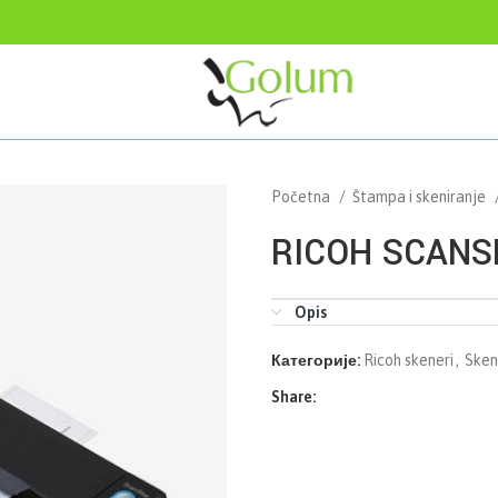
Početna
Štampa i skeniranje
RICOH SCANS
Opis
Категорије:
Ricoh skeneri
,
Sken
Share: