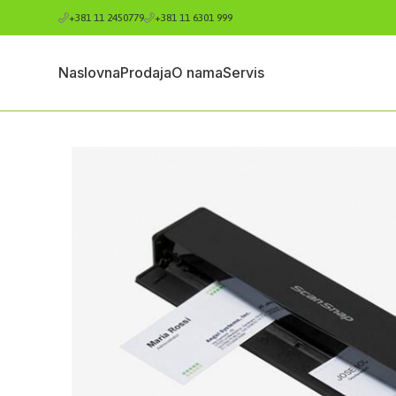
+381 11 2450779
+381 11 6301 999
Naslovna
Prodaja
O nama
Servis