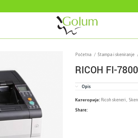
Početna
Štampa i skeniranje
RICOH FI-7800
Opis
Категорије:
Ricoh skeneri
,
Sken
Share: