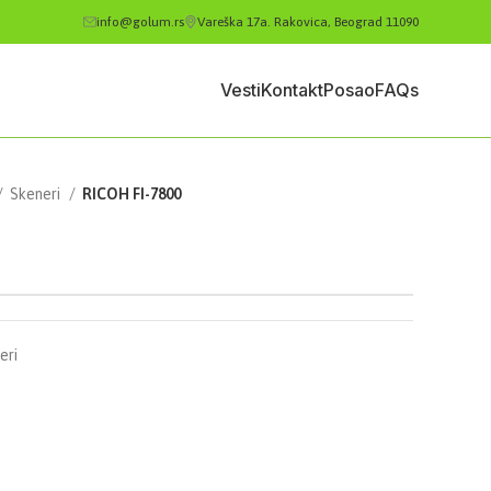
info@golum.rs
Vareška 17a. Rakovica, Beograd 11090
Vesti
Kontakt
Posao
FAQs
Skeneri
RICOH FI-7800
eri