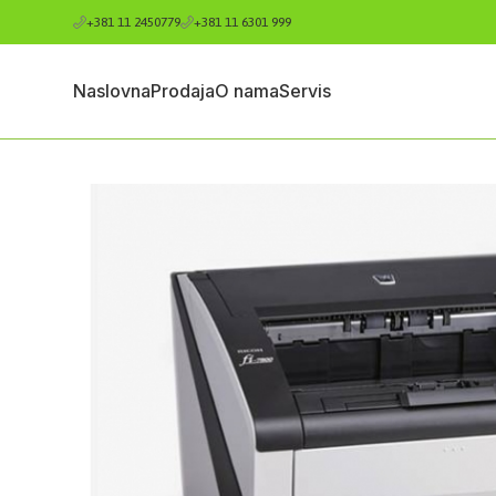
+381 11 2450779
+381 11 6301 999
Naslovna
Prodaja
O nama
Servis