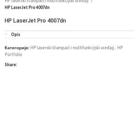
HP laserski štampači i multifunkcijski uređaji
HP LaserJet Pro 4007dn
HP LaserJet Pro 4007dn
Opis
Категорије:
HP laserski štampači i multifunkcijski uređaji
,
HP
Portfolio
Share: